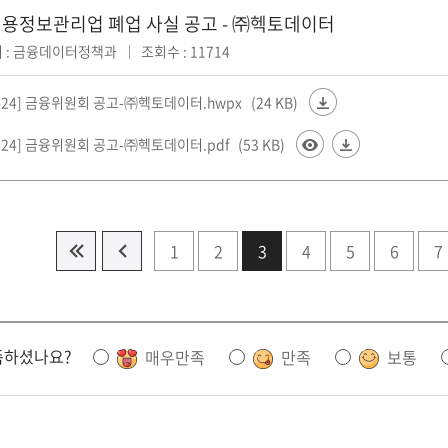
용정보관리업 폐업 사실 공고 - ㈜헥토데이터
 : 금융데이터정책과
조회수 : 11714
-424] 금융위원회 공고-㈜헥토데이터.hwpx
(24 KB)
-424] 금융위원회 공고-㈜헥토데이터.pdf
(53 KB)
1
2
3
4
5
6
7
족하셨나요?
매우만족
만족
보통