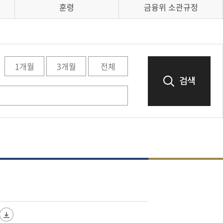
훈령
금융위 소관규정
1개월
3개월
전체
검색