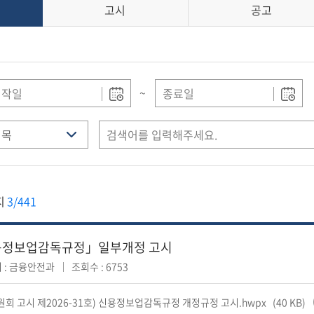
고시
공고
~
지
3/441
정보업감독규정」일부개정 고시
 : 금융안전과
조회수 : 6753
원회 고시 제2026-31호) 신용정보업감독규정 개정규정 고시.hwpx
(40 KB)