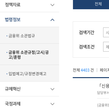
전체
정책자료
법령정보
검색기간
금융위 소관법규
검색조건
금융위 소관규정/고시/공
고/훈령
전체
4403
건
페이
입법예고/규정변경예고
「신용
규제혁신
담당부서
국정과제
(금융위