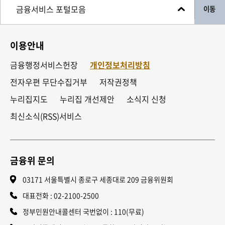
이동
이용안내
금융행정서비스헌장
개인정보처리방침
전자우편 무단수집거부
저작권정책
누리집지도
누리집 개선제안
소식지 신청
최신소식(RSS)서비스
금융위 문의
03171 서울특별시 종로구 세종대로 209 금융위원회
대표전화 :
02-2100-2500
정부민원안내콜센터 국번없이 : 110(무료)