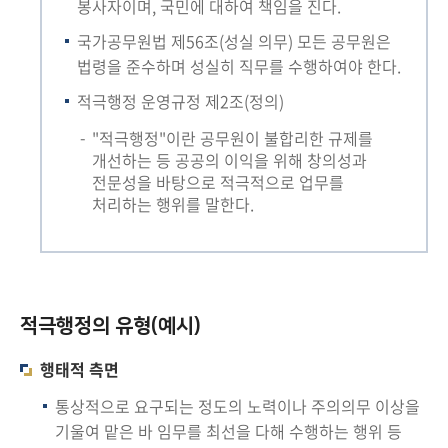
책
봉사자이며, 국민에 대하여 책임을 진다.
마
국가공무원법 제56조(성실 의무) 모든 공무원은
당
법령을 준수하며 성실히 직무를 수행하여야 한다.
적극행정 운영규정 제2조(정의)
정
보
"적극행정"이란 공무원이 불합리한 규제를
공
개선하는 등 공공의 이익을 위해 창의성과
개
전문성을 바탕으로 적극적으로 업무를
처리하는 행위를 말한다.
적
극
행
정
적극행정의 유형(예시)
금
행태적 측면
융
위
통상적으로 요구되는 정도의 노력이나 주의의무 이상을
원
기울여 맡은 바 임무를 최선을 다해 수행하는 행위 등