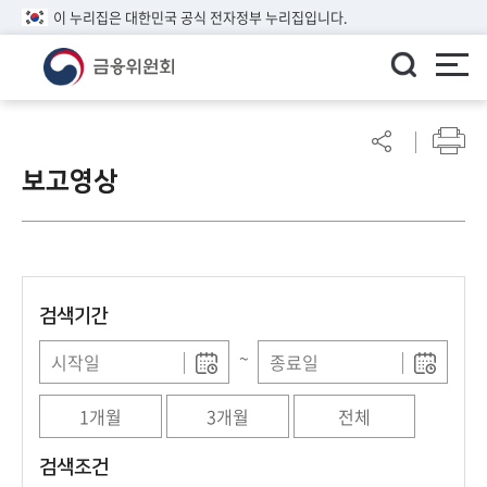
이 누리집은 대한민국 공식 전자정부 누리집입니다.
ENGLISH
어
린
보고영상
이
알
림
마
당
검색기간
참
여
~
마
당
1개월
3개월
전체
정
검색조건