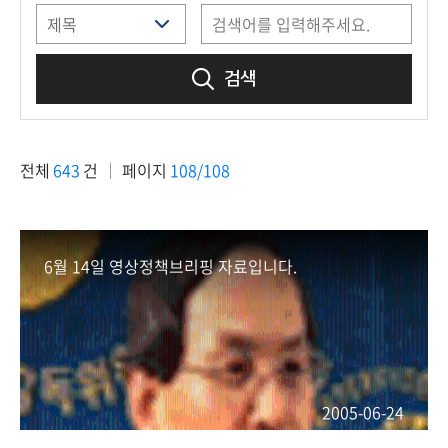
책
마
당
검색
정
보
공
전체
643
건
페이지
108/108
개
적
극
6월 14일 영상정책브리핑 자료입니다.
행
정
금
융
위
2005-06-24
원