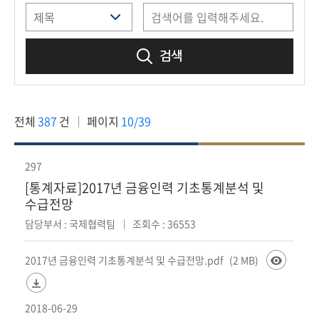
책
마
당
검색
정
보
공
전체
387
건
페이지
10/39
개
적
297
극
[통계자료]2017년 금융인력 기초통계분석 및
행
수급전망
정
담당부서 : 국제협력팀
조회수 : 36553
금
2017년 금융인력 기초통계분석 및 수급전망.pdf
(2 MB)
융
위
원
2018-06-29