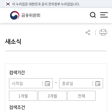
이 누리집은 대한민국 공식 전자정부 누리집입니다.
ENGLISH
어
린
새소식
이
알
림
마
당
검색기간
참
여
~
마
당
1개월
3개월
전체
정
검색조건