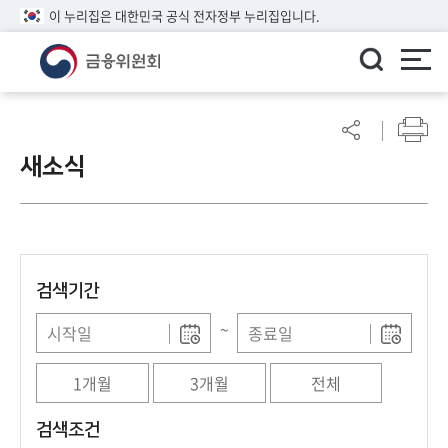
이 누리집은 대한민국 공식 전자정부 누리집입니다.
ENGLISH
어
린
새소식
이
알
림
마
당
검색기간
참
여
~
마
당
1개월
3개월
전체
정
검색조건