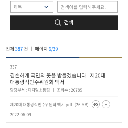
책
마
당
검색
정
보
공
전체
387
건
페이지
6/39
개
적
337
극
겸손하게 국민의 뜻을 받들겠습니다 | 제20대
행
대통령직인수위원회 백서
정
담당부서 : 디지털소통팀
조회수 : 26785
금
제20대 대통령직인수위원회 백서.pdf
(26 MB)
융
2022-06-09
위
원