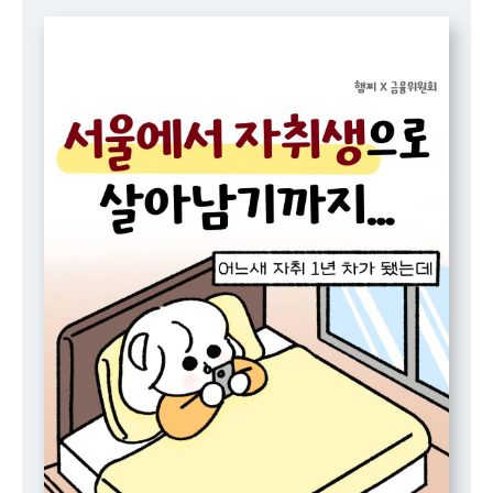
책
마
당
정
보
공
개
적
극
행
정
금
융
위
원