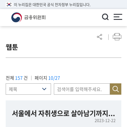
이 누리집은 대한민국 공식 전자정부 누리집입니다.
ENGLISH
어
린
웹툰
이
알
림
마
당
전체
157
건
페이지
10/27
참
여
마
당
서울에서 자취생으로 살아남기까지...
2023-12-22
정