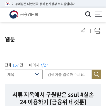
이 누리집은 대한민국 공식 전자정부 누리집입니다.
ENGLISH
어
린
웹툰
이
알
림
마
당
전체
157
건
페이지
7/27
참
여
마
당
서류 지옥에서 구원받은 ssul #실손
24 이용하기 [금융위 네컷툰]
정