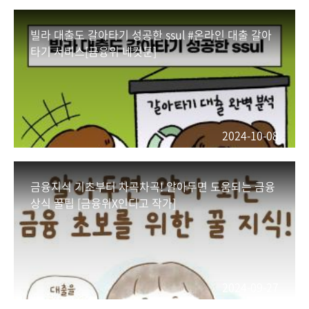
빌라 대출도 갈아타기 성공한 ssul #온라인 대출 갈아
타기 서비스[금융위 네컷툰]
2024-10-08
금융지식 기초부터 차곡차곡! 알아두면 도움되는 금융
상식 꿀팁 [금융위X인디고 작가]
2024-09-27