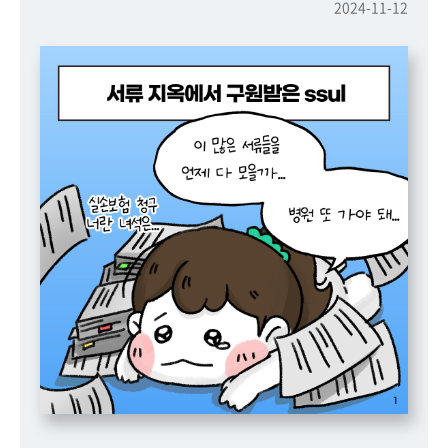
책
2024-11-12
마
당
정
보
공
개
적
극
행
정
금
융
위
원