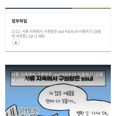
- 처방전
#금융위원회 #금융 #금융위 #실손보험 #청구 #실
첨부파일
손24
1112_서류 지옥에서 구원받은 ssul #실손24 이용하기 [금융
#실손보험청구 #실손보험서류 #보험 #보험청구 #
위 네컷툰].zip (1 MB)
의료비
서류 지옥에서 구원받은 ssul #실손24 이용하기 [금융
위 네컷툰]
2024-11-12