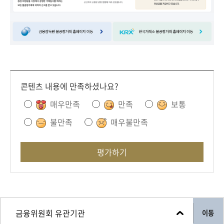
책
마
당
정
보
공
콘텐츠 내용에 만족하셨나요?
개
매우만족
만족
보통
적
불만족
매우불만족
극
행
정
평가하기
금
융
위
이동
원