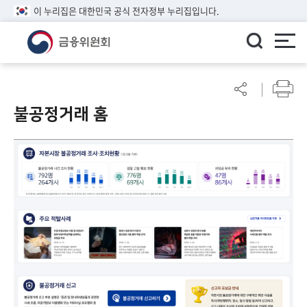
이 누리집은 대한민국 공식 전자정부 누리집입니다.
ENGLISH
어
린
불공정거래 홈
이
알
림
마
당
참
여
마
당
정