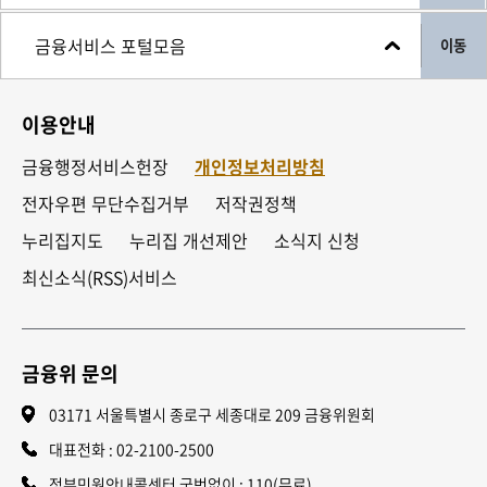
회
이동
이용안내
금융행정서비스헌장
개인정보처리방침
전자우편 무단수집거부
저작권정책
누리집지도
누리집 개선제안
소식지 신청
최신소식(RSS)서비스
금융위 문의
03171 서울특별시 종로구 세종대로 209 금융위원회
대표전화 :
02-2100-2500
정부민원안내콜센터 국번없이 : 110(무료)