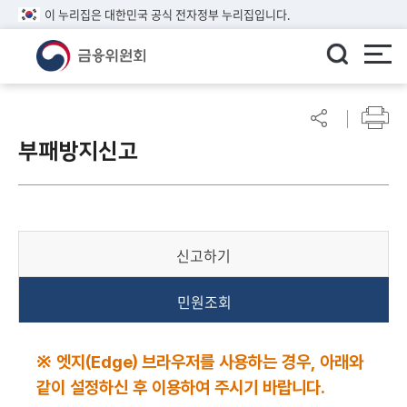
이 누리집은 대한민국 공식 전자정부 누리집입니다.
ENGLISH
어
린
부패방지신고
이
알
림
마
당
신고하기
참
여
민원조회
마
당
정