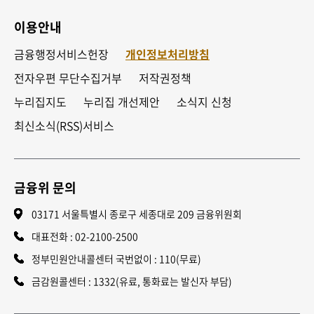
이용안내
금융행정서비스헌장
개인정보처리방침
전자우편 무단수집거부
저작권정책
누리집지도
누리집 개선제안
소식지 신청
최신소식(RSS)서비스
금융위 문의
03171 서울특별시 종로구 세종대로 209 금융위원회
대표전화 :
02-2100-2500
정부민원안내콜센터 국번없이 : 110(무료)
금감원콜센터 : 1332(유료, 통화료는 발신자 부담)