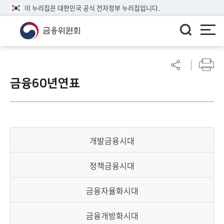
이 누리집은 대한민국 공식 전자정부 누리집입니다.
ENGLISH
어
린
금융60년연표
이
알
림
마
당
개발금융시대
참
여
정책금융시대
마
당
금융자율화시대
정
금융개방화시대