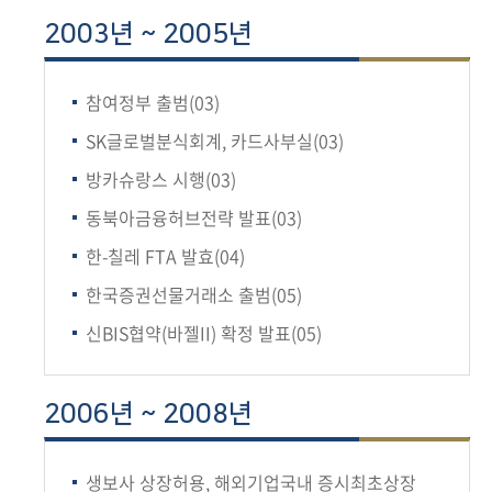
회
2003년 ~ 2005년
참여정부 출범(03)
SK글로벌분식회계, 카드사부실(03)
방카슈랑스 시행(03)
동북아금융허브전략 발표(03)
한-칠레 FTA 발효(04)
한국증권선물거래소 출범(05)
신BIS협약(바젤II) 확정 발표(05)
2006년 ~ 2008년
생보사 상장허용, 해외기업국내 증시최초상장