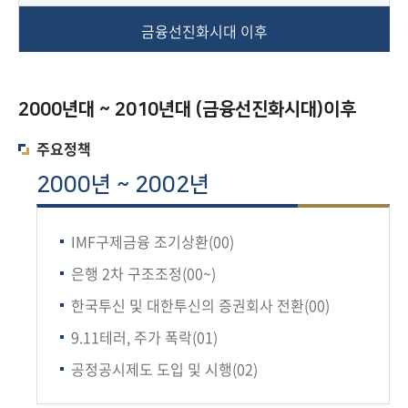
책
마
금융선진화시대 이후
당
정
2000년대 ~ 2010년대 (금융선진화시대)이후
보
공
주요정책
개
2000년 ~ 2002년
적
극
IMF구제금융 조기상환(00)
행
은행 2차 구조조정(00~)
정
한국투신 및 대한투신의 증권회사 전환(00)
금
9.11테러, 주가 폭락(01)
융
공정공시제도 도입 및 시행(02)
위
원