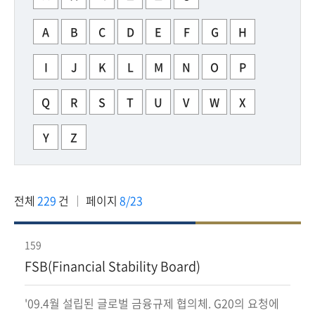
책
마
A
B
C
D
E
F
G
H
당
I
J
K
L
M
N
O
P
정
보
Q
R
S
T
U
V
W
X
공
개
Y
Z
적
극
행
전체
229
건
페이지
8/23
정
159
금
FSB(Financial Stability Board)
융
위
원
'09.4월 설립된 글로벌 금융규제 협의체. G20의 요청에