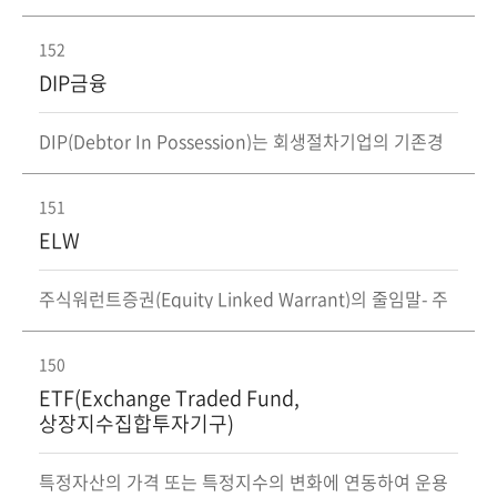
가하고 개인의 신용상황을 판단할 수 있는 정보를 금융회
사 등에게 제공·판매하는 회사
152
DIP금융
DIP(Debtor In Possession)는 회생절차기업의 기존경
영인을 유지하는 제도로, 통상 회생절차 기업에 대해 운전
자금 등 신규자금을 지원하는 것
151
ELW
주식워런트증권(Equity Linked Warrant)의 줄임말- 주
식 및 주가지수 등의 기초자산을 사전에 정한 미래의 시점
에 미리 정해진 가격에 사거나 팔 수 있는 권리를 나타내
는 파생결합증권
150
ETF(Exchange Traded Fund,
상장지수집합투자기구)
특정자산의 가격 또는 특정지수의 변화에 연동하여 운용