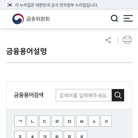
이 누리집은 대한민국 공식 전자정부 누리집입니다.
ENGLISH
어
린
금융용어설명
이
알
림
마
당
참
금융용어검색
여
마
당
ㄱ
ㄴ
ㄷ
ㄹ
ㅁ
ㅂ
ㅅ
ㅇ
정
ㅈ
ㅊ
ㅋ
ㅌ
ㅍ
ㅎ