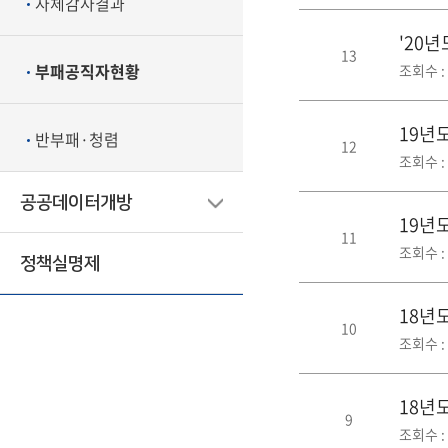
자체감사결과
'20
13
부패공직자현황
조회수 : 
19년
반부패·청렴
12
조회수 : 
공공데이터개방
19년
11
조회수 : 
정책실명제
18년
10
조회수 : 
18년
9
조회수 : 