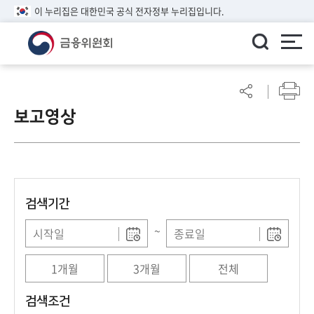
이 누리집은 대한민국 공식 전자정부 누리집입니다.
ENGLISH
어
린
보고영상
이
알
림
마
당
검색기간
참
여
~
마
당
1개월
3개월
전체
정
검색조건