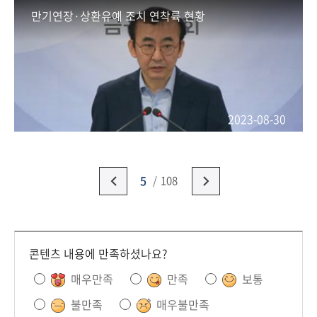
만기연장·상환유예 조치 연착륙 현황
2023-08-30
5
108
콘텐츠 내용에 만족하셨나요?
매우만족
만족
보통
불만족
매우불만족