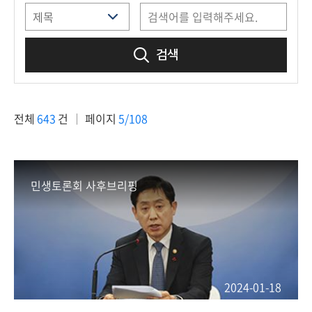
책
마
당
검색
정
보
공
전체
643
건
페이지
5/108
개
적
극
민생토론회 사후브리핑
행
정
금
융
위
2024-01-18
원