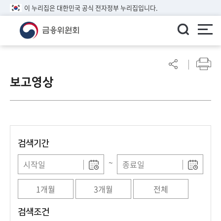
이 누리집은 대한민국 공식 전자정부 누리집입니다.
ENGLISH
어
린
보고영상
이
알
림
마
당
검색기간
참
여
~
마
당
1개월
3개월
전체
정
검색조건