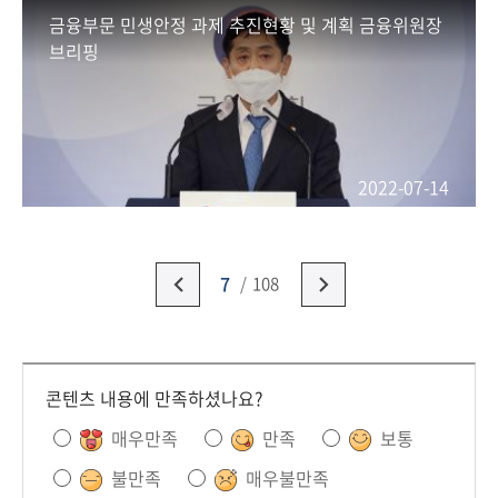
금융부문 민생안정 과제 추진현황 및 계획 금융위원장
브리핑
2022-07-14
7
108
콘텐츠 내용에 만족하셨나요?
매우만족
만족
보통
불만족
매우불만족