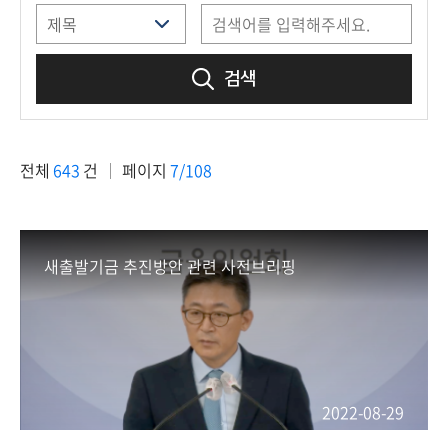
책
마
당
검색
정
보
공
전체
643
건
페이지
7/108
개
적
극
새출발기금 추진방안 관련 사전브리핑
행
정
금
융
위
2022-08-29
원