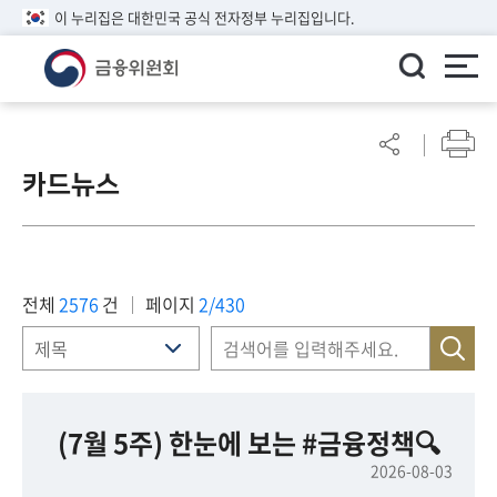
이 누리집은 대한민국 공식 전자정부 누리집입니다.
ENGLISH
어
린
카드뉴스
이
알
림
마
당
전체
2576
건
페이지
2/430
참
여
마
당
(7월 5주) 한눈에 보는 #금융정책🔍
2026-08-03
정