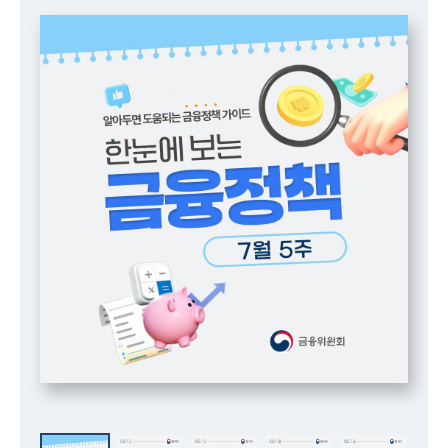
책
마
당
정
보
공
개
적
극
행
정
금
융
위
원