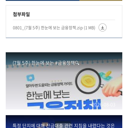
✅ 국민성장펀드가 디스플레이 산업의 초격차와
HBM 공급망 경쟁력 강화를 지원합니다
첨부파일
0801_(7월 5주) 한눈에 보는 금융정책.zip (1 MB)
#금융위원회 #금융위 #금융 #금융정책
#적극행정 #우수공무원 #포용금융 #단일종목레버
리지
#저PBR기업 #코리아핀테크위크 #국민성장펀드
(7월 5주) 한눈에 보는 #금융정책🔍
2026-08-03
특정 단지에 대해 잔금대출 관련 지침을 내렸다는 것은