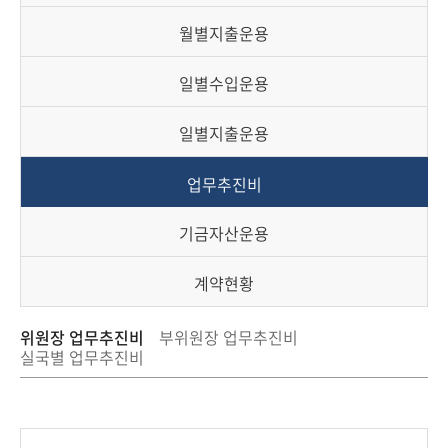
책
마
월별지출운용
당
일별수입운용
정
보
일별지출운용
공
개
업무추진비
적
기금자산운용
극
행
계약현황
정
위원장 업무추진비
부위원장 업무추진비
실국별 업무추진비
금
융
위
원