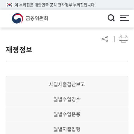
이 누리집은 대한민국 공식 전자정부 누리집입니다.
ENGLISH
어
린
재정정보
이
알
림
마
당
세입세출결산보고
참
여
월별수입징수
마
당
월별수입운용
정
월별지출집행