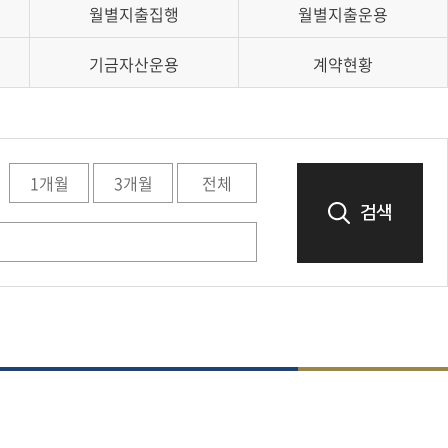
월별지출집행
월별지출운용
기금자산운용
계약현황
1개월
3개월
전체
검색