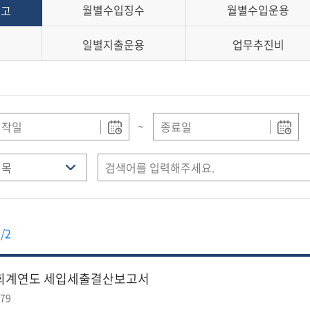
월별수입징수
월별수입운용
보고
용
일별지출운용
업무추진비
~
/2
5회계연도 세입세출결산보고서
79