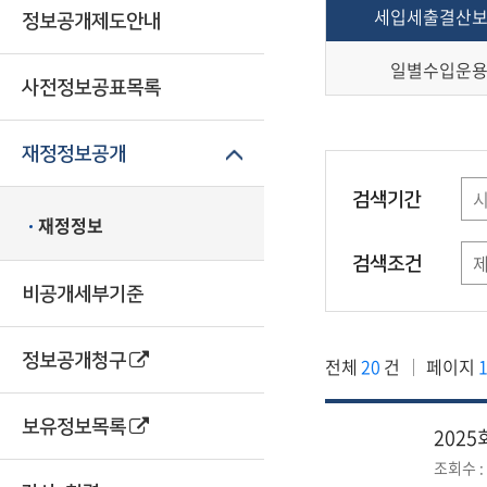
세입세출결산
정보공개제도안내
일별수입운
사전정보공표목록
재정정보공개
검색기간
재정정보
검색조건
비공개세부기준
정보공개청구
전체
20
건
페이지
1
보유정보목록
202
조회수 : 