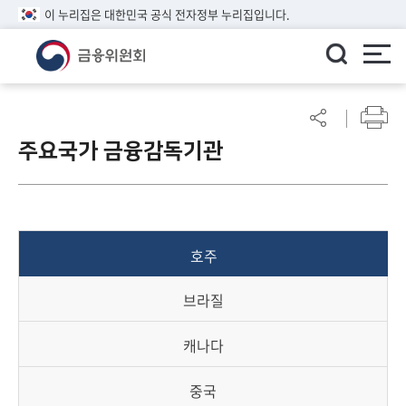
이 누리집은 대한민국 공식 전자정부 누리집입니다.
ENGLISH
어
린
주요국가 금융감독기관
이
알
림
마
당
호주
참
여
브라질
마
당
캐나다
정
중국