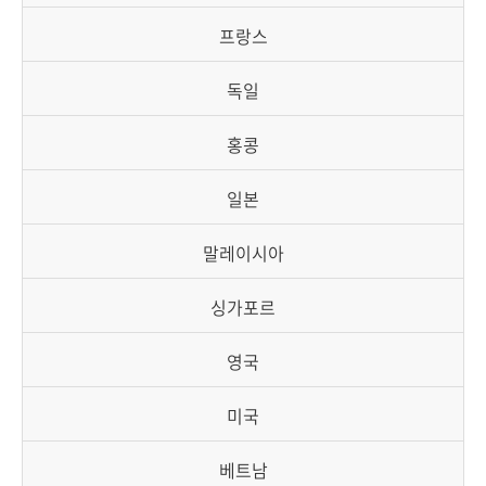
책
마
프랑스
당
독일
정
보
홍콩
공
개
일본
적
말레이시아
극
행
싱가포르
정
영국
금
융
미국
위
원
베트남