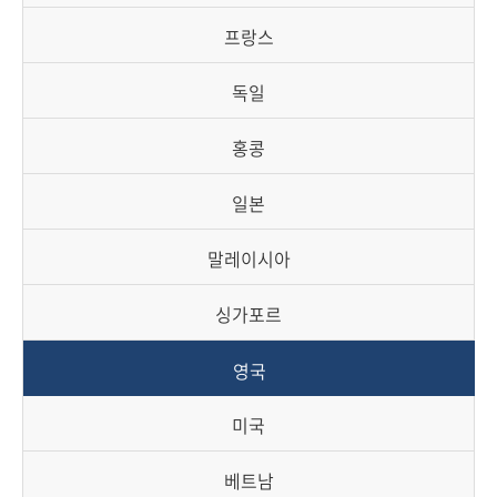
책
마
프랑스
당
독일
정
보
홍콩
공
개
일본
적
말레이시아
극
행
싱가포르
정
영국
금
융
미국
위
원
베트남