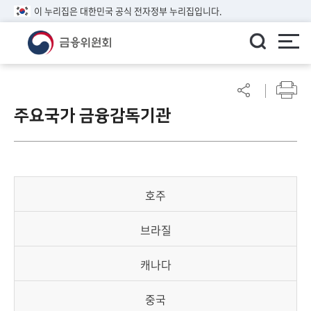
이 누리집은 대한민국 공식 전자정부 누리집입니다.
ENGLISH
어
린
주요국가 금융감독기관
이
알
림
마
당
호주
참
여
브라질
마
당
캐나다
정
중국