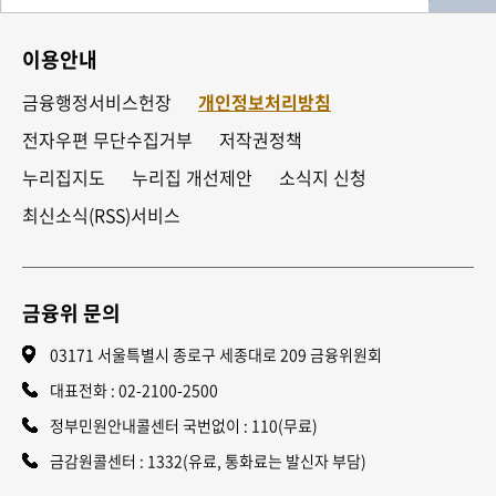
이용안내
금융행정서비스헌장
개인정보처리방침
전자우편 무단수집거부
저작권정책
누리집지도
누리집 개선제안
소식지 신청
최신소식(RSS)서비스
금융위 문의
03171 서울특별시 종로구 세종대로 209 금융위원회
대표전화 :
02-2100-2500
정부민원안내콜센터 국번없이 : 110(무료)
금감원콜센터 : 1332(유료, 통화료는 발신자 부담)